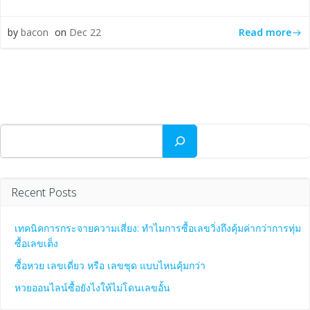
Read more
by
bacon
on
Dec 22
Search
Recent Posts
เทคนิคการกระจายความเสี่ยง: ทำไมการซื้อเลขวิ่งถึงคุ้มค่ากว่าการทุ่ม
ซื้อเลขเต็ง
ซื้อหวย เลขเดี่ยว หรือ เลขชุด แบบไหนคุ้มกว่า
หวยออนไลน์ซื้อยังไงให้ไม่โดนเลขอั้น