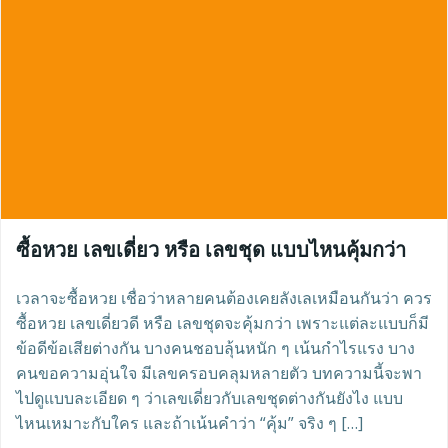
ซื้อหวย เลขเดี่ยว หรือ เลขชุด แบบไหนคุ้มกว่า
เวลาจะซื้อหวย เชื่อว่าหลายคนต้องเคยลังเลเหมือนกันว่า ควร
ซื้อหวย เลขเดี่ยวดี หรือ เลขชุดจะคุ้มกว่า เพราะแต่ละแบบก็มี
ข้อดีข้อเสียต่างกัน บางคนชอบลุ้นหนัก ๆ เน้นกำไรแรง บาง
คนขอความอุ่นใจ มีเลขครอบคลุมหลายตัว บทความนี้จะพา
ไปดูแบบละเอียด ๆ ว่าเลขเดี่ยวกับเลขชุดต่างกันยังไง แบบ
ไหนเหมาะกับใคร และถ้าเน้นคำว่า “คุ้ม” จริง ๆ […]