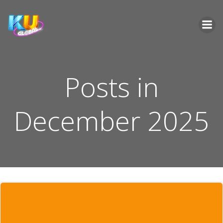
Skip
to
content
Posts in
December 2025