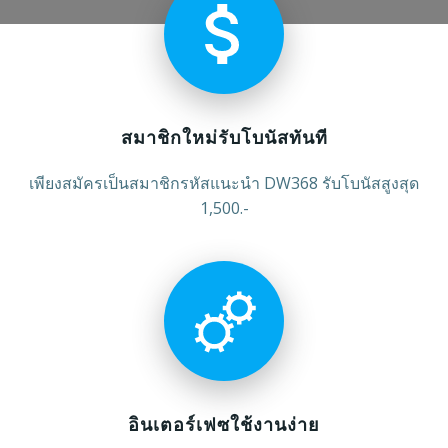
สมาชิกใหม่รับโบนัสทันที
เพียงสมัครเป็นสมาชิกรหัสแนะนำ DW368 รับโบนัสสูงสุด
1,500.-
อินเตอร์เฟซใช้งานง่าย