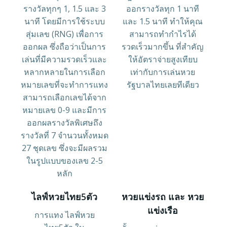
รางวัลทุกๆ 1, 1.5 และ 3
ออกรางวัลทุก 1 นาที
นาที โดยมีการใช้ระบบ
และ 1.5 นาที ทำให้คุณ
สุ่มเลข (RNG) เพื่อการ
สามารถทำกำไรได้
ออกผล ซึ่งถือว่าเป็นการ
รวดเร็วมากขึ้น ที่สำคัญ
เล่นที่มีความรวดเร็วและ
ให้อัตราจ่ายสูงเทียบ
หลากหลายในการเลือก
เท่ากับการเล่นหวย
หมายเลขที่จะทำการแทง
รัฐบาลไทยเลยทีเดียว
สามารถเลือกเลขได้จาก
หมายเลข 0-9 และมีการ
ออกผลรางวัลพิเศษถึง
รางวัลที่ 7 จำนวนทั้งหมด
27 ชุดเลข ซึ่งจะมีผลรวม
ในรูปแบบของเลข 2-5
หลัก
ไลฟ์หวยไทย5ตัว
หวยแข่งรถ และ หวย
แข่งเรือ
การแทง ไลฟ์หวย