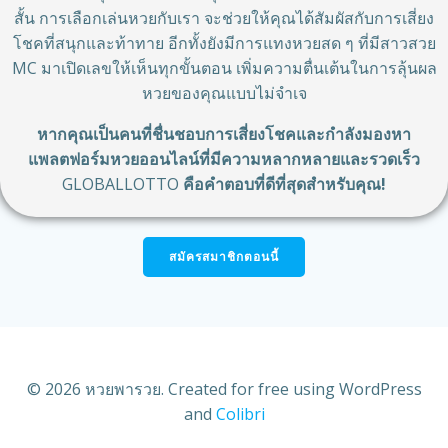
สั้น การเลือกเล่นหวยกับเรา จะช่วยให้คุณได้สัมผัสกับการเสี่ยง
โชคที่สนุกและท้าทาย อีกทั้งยังมีการแทงหวยสด ๆ ที่มีสาวสวย
MC มาเปิดเลขให้เห็นทุกขั้นตอน เพิ่มความตื่นเต้นในการลุ้นผล
หวยของคุณแบบไม่จำเจ
หากคุณเป็นคนที่ชื่นชอบการเสี่ยงโชคและกำลังมองหา
แพลตฟอร์มหวยออนไลน์ที่มีความหลากหลายและรวดเร็ว
GLOBALLOTTO
คือคำตอบที่ดีที่สุดสำหรับคุณ!
สมัครสมาชิกตอนนี้
© 2026 หวยพารวย. Created for free using WordPress
and
Colibri